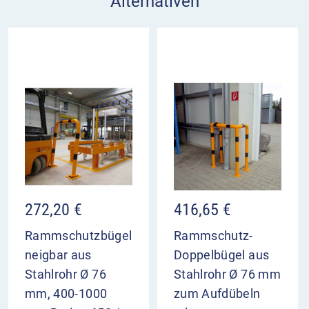
Alternativen
272,20
€
416,65
€
Rammschutzbügel
Rammschutz-
neigbar aus
Doppelbügel aus
Stahlrohr Ø 76
Stahlrohr Ø 76 mm
mm, 400-1000
zum Aufdübeln