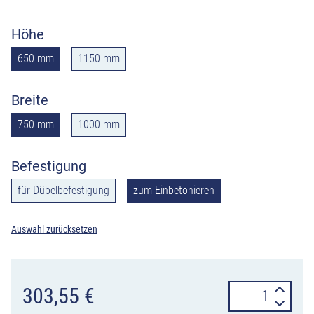
Höhe
650 mm
1150 mm
Breite
750 mm
1000 mm
Befestigung
für Dübelbefestigung
zum Einbetonieren
Auswahl zurücksetzen
Rammschutzbü
303,55
€
doppelseitige