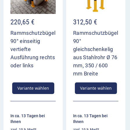
220,65
€
312,50
€
Rammschutzbügel
Rammschutzbügel
90° einseitig
90°
vertiefte
gleichschenkelig
Ausführung rechts
aus Stahlrohr Ø 76
oder links
mm, 350 / 600
mm Breite
Variante wählen
Variante wählen
In ca. 13 Tagen bei
In ca. 13 Tagen bei
Ihnen
Ihnen
zzgl. 19 % MwSt.
zzgl. 19 % MwSt.