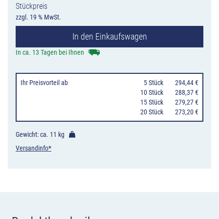
Stückpreis
vertiefte
zzgl. 19 % MwSt.
Ausführung,
In den Einkaufswagen
750/1000
mm
In ca. 13 Tagen bei Ihnen
Breite,
650/1150
Ihr Preisvorteil
ab
0
5 Stück
294,44 €
mm
10 Stück
288,37 €
15 Stück
279,27 €
Höhe
20 Stück
273,20 €
Menge
Gewicht: ca.
11 kg
Versandinfo*