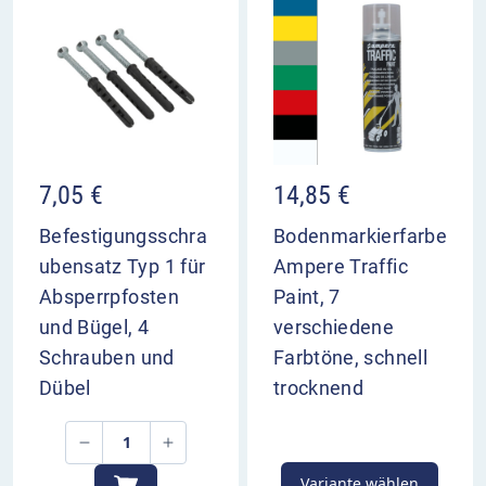
Gesamtbreite: 750 mm
Höhe Überflur: 650 mm
Gewicht: ca. 11 kg
Gesamtbreite: 1000 mm
Höhe Überflur: 650 mm
14,85
€
7,05
€
Gewicht: ca. 12 kg
Bodenmarkierfarbe
Befestigungsschra
Gesamtbreite: 750 mm
Ampere Traffic
ubensatz Typ 1 für
Höhe Überflur: 1150 mm
Paint, 7
Absperrpfosten
Gewicht: ca. 15,5 kg
verschiedene
und Bügel, 4
Farbtöne, schnell
Schrauben und
Gesamtbreite: 1000 mm
trocknend
Dübel
Höhe Überflur: 1150 mm
Gewicht: ca. 16,5 mm
Variante wählen