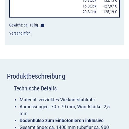
rot-
10 Stück
132,15 €
15 Stück
127,97 €
weiß
20 Stück
125,19 €
/
verzinkt
Gewicht: ca.
13 kg
Menge
Versandinfo*
Produktbeschreibung
Technische Details
Material: verzinktes Vierkantstahlrohr
Abmessungen: 70 x 70 mm, Wandstärke: 2,5
mm
Bodenhülse zum Einbetonieren inklusive
Gesamtlänge: ca. 1400 mm (Übeflur ca. 900