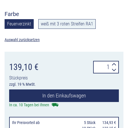
Farbe
Feuerverzinkt
weiß mit 3 roten Streifen RA1
Auswahl zurücksetzen
Absperrpfosten
139,10
€
70
Stückpreis
x
zzgl. 19 % MwSt.
70
In den Einkaufswagen
mm
herausnehmbar
In ca. 10 Tagen bei Ihnen
Dreikantversch
oben,
Ihr Preisvorteil
ab
0
5 Stück
134,93 €