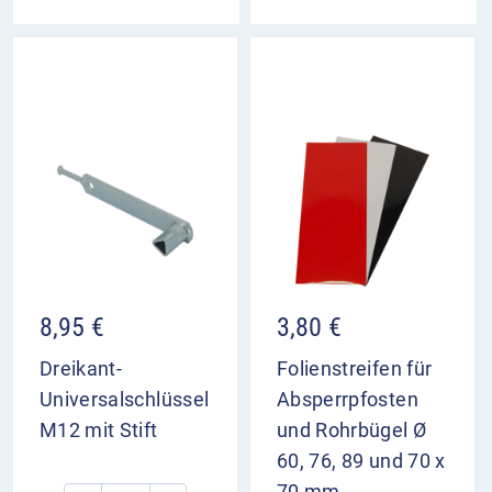
8,95
€
3,80
€
Dreikant-
Folienstreifen für
Universalschlüssel
Absperrpfosten
M12 mit Stift
und Rohrbügel Ø
60, 76, 89 und 70 x
70 mm