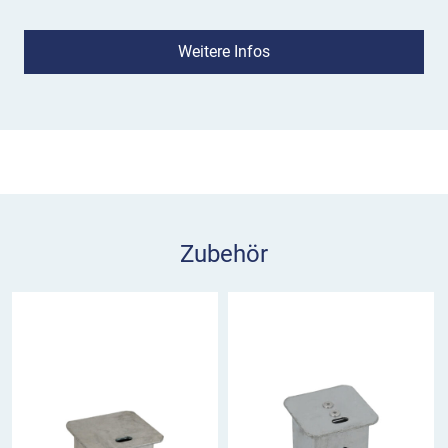
Reflexionsklassen RA1.
Weitere Infos
Die Bodenhülse des Absperrpfostens aus Stahl
wird in den Boden einbetoniert. Der Pfosten
wird geöffnet, aus der Hülse gezogen und bei
Bedarf zum Absperren wieder eingeschoben. Die
selbsteinrastende Verriegelung erleichtert die
Aufstellung.
Was benötige ich an Zubehör?
Zubehör
Eine Bodenhülse zur Montage wird mitgeliefert.
Zur sicheren Aufbewahrung des entnommenen
Absperrpfostens empfehlen wir eine zweite
Bodenhülse am Wegesrand einzubauen. Zum
Öffnen der Pfosten benötigen Sie einen
Dreikantschlüssel M12.