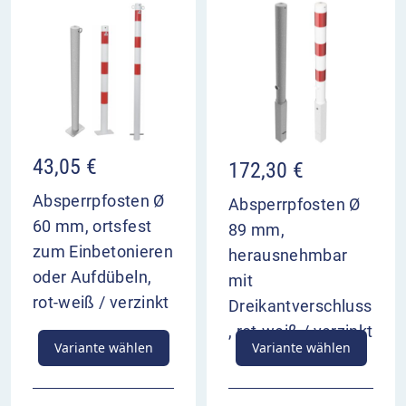
43,05
€
172,30
€
Absperrpfosten Ø
Absperrpfosten Ø
60 mm, ortsfest
89 mm,
zum Einbetonieren
herausnehmbar
oder Aufdübeln,
mit
rot-weiß / verzinkt
Dreikantverschluss
, rot-weiß / verzinkt
Variante wählen
Variante wählen