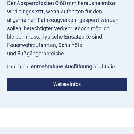
Der Absperrpfosten Ø 60 mm herausnehmbar
wird eingesetzt, wenn Zufahrten für den
allgemeinen Fahrzeugverkehr gesperrt werden
sollen, berechtigter Verkehr jedoch möglich
bleiben muss. Typische Einsatzorte sind
Feuerwehrzufahrten, Schulhöfe
und Fußgängerbereiche.
Durch die
entnehmbare Ausführung
bleibt die
Fläche im Regelfall gesichert, kann bei Bedarf
jedoch kurzfristig geöffnet werden – etwa für
Weitere Infos
Rettungsfahrzeuge, Winterdienst, Müllabfuhr oder
Wartungsarbeiten.
Verschlussarten und Einsatzbereiche
Feuerwehr-Dreikant (DIN 3223)