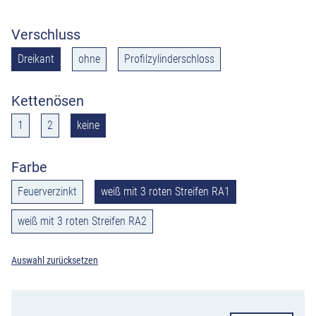
Verschluss
Dreikant
ohne
Profilzylinderschloss
Kettenösen
1
2
keine
Farbe
Feuerverzinkt
weiß mit 3 roten Streifen RA1
weiß mit 3 roten Streifen RA2
Auswahl zurücksetzen