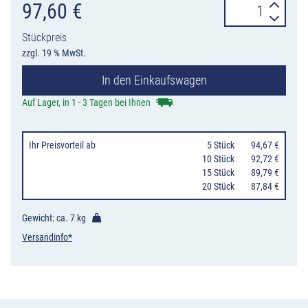
Absperrpfosten
97,60
€
Ø
Stückpreis
60
zzgl. 19 % MwSt.
mm,
In den Einkaufswagen
herausnehmbar
mit
Auf Lager, in 1 - 3 Tagen bei Ihnen
Dreikant
DIN
Ihr Preisvorteil
ab
0
5 Stück
94,67 €
3223
10 Stück
92,72 €
15 Stück
89,79 €
oder
20 Stück
87,84 €
Profilzylinder
Menge
Gewicht: ca.
7 kg
Versandinfo*