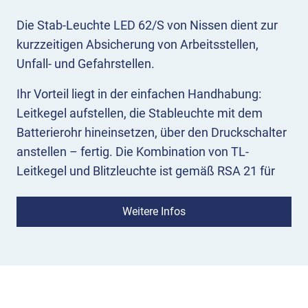
Die Stab-Leuchte LED 62/S von Nissen
dient zur
kurzzeitigen Absicherung von Arbeitsstellen,
Unfall- und Gefahrstellen.
Ihr Vorteil liegt in der einfachen Handhabung:
Leitkegel aufstellen, die Stableuchte mit dem
Batterierohr hineinsetzen, über den Druckschalter
anstellen – fertig. Die Kombination von TL-
Leitkegel und Blitzleuchte ist gemäß RSA 21 für
Leitkegel mit einer Höhe von 750 mm oder 1000
mm vorgesehen.
Weitere Infos
Für den Betrieb der Stab-Leuchte LED 62/S
werden 6 Monozellen D / LR20 mit 1,5 V benötigt.
Diese sind nicht mit im Lieferumfang enthalten
und können separat mitbestellt werden.