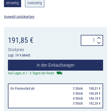
einseitig
zweiseitig
Auswahl zurücksetzen
Stab-
191,85
€
Leuchte
Stückpreis
LED
zzgl. 19 % MwSt.
62/S
In den Einkaufswagen
Nissen
für
Auf Lager, in 1 - 3 Tagen bei Ihnen
Leitkegel,
ein-
Ihr Preisvorteil
ab
0
2 Stück
188,01 €
oder
0
3 Stück
186,09 €
0
4 Stück
184,18 €
zweiseitig,
0
5 Stück
182,26 €
gelb