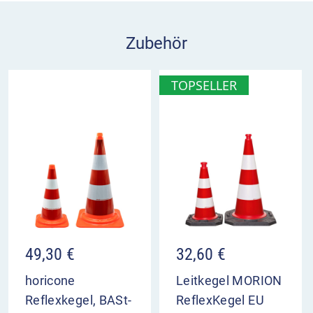
Eigenschaften Stab-Leuchte LED 62/S
Zubehör
geeignet für Leitkegel 500 und 750 mm
große Lichthelligkeit
effektive Lichtstärke: 200 cd
TOPSELLER
Betriebsspannung: 9 V
entspricht EN 12352
49,30
€
32,60
€
horicone
Leitkegel MORION
Reflexkegel, BASt-
ReflexKegel EU