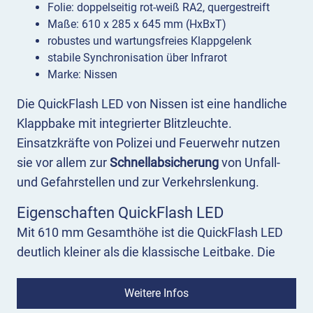
Folie: doppelseitig rot-weiß RA2, quergestreift
Maße: 610 x 285 x 645 mm (HxBxT)
robustes und wartungsfreies Klappgelenk
stabile Synchronisation über Infrarot
Marke: Nissen
Die QuickFlash LED von Nissen ist eine handliche
Klappbake mit integrierter Blitzleuchte.
Einsatzkräfte von Polizei und Feuerwehr nutzen
sie vor allem zur
Schnellabsicherung
von Unfall-
und Gefahrstellen und zur Verkehrslenkung.
Eigenschaften QuickFlash LED
Mit 610 mm Gesamthöhe ist die QuickFlash LED
deutlich kleiner als die klassische Leitbake. Die
rot-weiße Folie (RA2) entspricht den Vorgaben der
RSA 21 und ähnelt der eines Leitkegels.
Weitere Infos