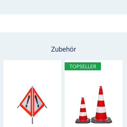
Ein robustes und wartungsfreies Klappgelenk
verbindet Fuß und Bakenkörper. Zusammen mit
den optimal positionierten Tragegriffen sorgt es
für einen schnellen Auf- und Abbau. Dank ihrer
Stapelfähigkeit lassen sich die QuickFlash
Klappbaken besonders platzsparend
Zubehör
transportieren und lagern.
Lichttechnik
TOPSELLER
energieeffiziente Konstruktion mit nur einer LED
BASt-geprüft nach TL-Warnleuchten (WL4),
Prüfnummer V3-011/2018
hinterlegtes Dauerlicht für bessere
Erkennbarkeit
Ketten mit beliebiger Länge und
Leuchtenanzahl möglich
effektive Lichtstärke tags: 500 cd