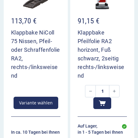
113,70
€
91,15
€
Klappbake NiColl
Klappbake
75 Nissen, Pfeil-
Pfeilfolie RA2
oder Schraffenfolie
horizont, Fuß
RA2,
schwarz, 2seitig
rechts-/linksweise
rechts-/linksweise
nd
nd
Variante wählen
Auf Lager,
In ca. 10 Tagen bei Ihnen
in 1 - 5 Tagen bei Ihnen