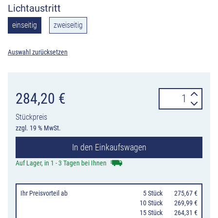
Lichtaustritt
einseitig
zweiseitig
Auswahl zurücksetzen
Klappbake
284,20
€
QuickFlash
Stückpreis
LED
zzgl. 19 % MwSt.
630
In den Einkaufswagen
Nissen,
gelbe
Auf Lager, in 1 - 3 Tagen bei Ihnen
Leuchte,
ein-/
Ihr Preisvorteil
ab
0
5 Stück
275,67 €
oder
10 Stück
269,99 €
15 Stück
264,31 €
zweiseitig