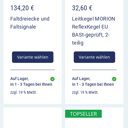
effektive Lichtstärke nachts: 250 cd
134,20
€
32,60
€
stabile Synchronisation über Infrarot
automatische Tag-/Nachtanpassung
Faltdreiecke und
Leitkegel MORION
Betrieb mit 6 Mignonzellen
Faltsignale
ReflexKegel EU
BASt-geprüft, 2-
Gute Sichtbarkeit
teilig
Der Bakenkörper der QuickFlash LED ist mit einer
quergestreiften rot-weißen Reflexfolie beklebt. Die
Variante wählen
Variante wählen
Folie Typ RA2 sorgt für optimale Sichtbarkeit bei
Nacht. Das gelbe Leuchtengehäuse trägt
Auf Lager,
Auf Lager,
ebenfalls zu einer guten Erkennbarkeit bei.
in 1 - 3 Tagen bei Ihnen
in 1 - 3 Tagen bei Ihnen
zzgl. 19 % MwSt.
zzgl. 19 % MwSt.
TOPSELLER