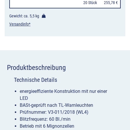
20 Stück
255,78 €
rot/weiß
RA2
Gewicht: ca.
5,5 kg
Menge
Versandinfo*
Produktbeschreibung
Technische Details
energieeffiziente Konstruktion mit nur einer
LED
BASt-geprüft nach TL-Warnleuchten
Prüfnummer: V3-011/2018 (WL4)
Blitzfrequenz: 60 Bl./min
Betrieb mit 6 Mignonzellen