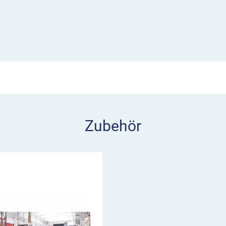
en müssen.
urt-Wandkassetten nur
 Ihnen als Alternative
rs geeignet für
Zubehör