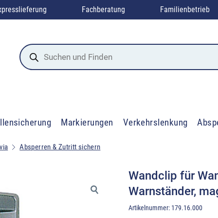
xpresslieferung
Fachberatung
Familienbetrieb
Products
search
llensicherung
Markierungen
Verkehrslenkung
Absp
via
Absperren & Zutritt sichern
Wandclip für Wan
Warnständer, ma
Artikelnummer:
179.16.000