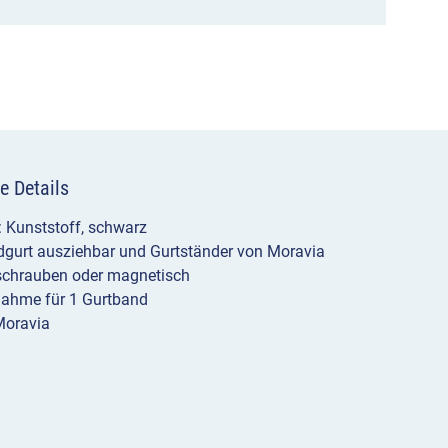
magnetisch
oder
zum
Anschrauben
Menge
e Details
: Kunststoff, schwarz
dgurt ausziehbar und Gurtständer von Moravia
chrauben oder magnetisch
nahme für 1 Gurtband
Moravia