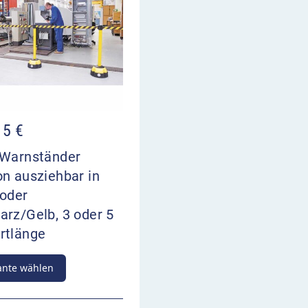
15
€
-Warnständer
n ausziehbar in
 oder
rz/Gelb, 3 oder 5
rtlänge
ante wählen