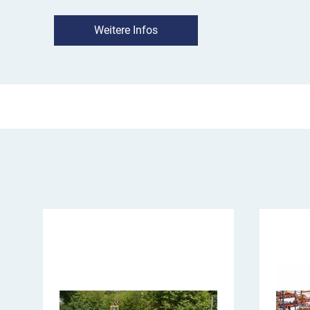
Durchfahrten die regelmäßig abgesperrt werd
Weitere Infos
Falls ein Bohren nicht möglich ist, oder die G
kurzfristig eingesetzt werden sollen, bieten wir
magnetische Wandclips an. Diese sind besonde
Metallregale oder Säulen.