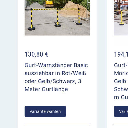
130,80
€
194,
Gurt-Warnständer Basic
Gurt
ausziehbar in Rot/Weiß
Morio
oder Gelb/Schwarz, 3
Gelb
Meter Gurtlänge
Schwa
m Gu
Variante wählen
Vari