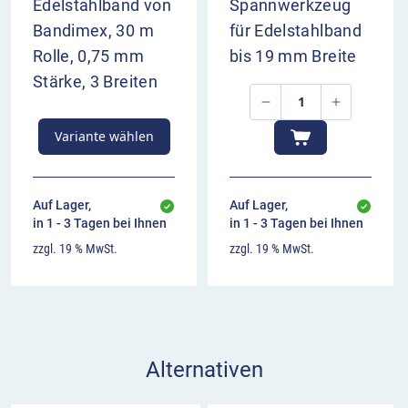
Spannwerkzeug SWZ.
Edelstahlband von
Spannwerkzeug
Bandimex, 30 m
für Edelstahlband
Damit erzeugen Sie genug Zugkraft, um die
Rolle, 0,75 mm
bis 19 mm Breite
Spannbänder mit Edelstahlschlaufen von
Stärke, 3 Breiten
Bandimex fest anzuziehen. Eine
Montagebeschreibung finden Sie im Shop beim
Variante wählen
Spannwerkzeug.
Auf Lager,
Auf Lager,
in 1 - 3 Tagen bei Ihnen
in 1 - 3 Tagen bei Ihnen
zzgl. 19 % MwSt.
zzgl. 19 % MwSt.
Alternativen