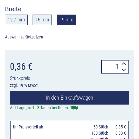
Breite
12,7 mm
16 mm
19 mm
Auswahl zurücksetzen
Edelstahlschla
0,36
€
von
Stückpreis
Bandimex
zzgl. 19 % MwSt.
für
In den Einkaufswagen
Stahlbandbreit
12,7
Auf Lager, in 1 - 3 Tagen bei Ihnen
mm,
16
Ihr Preisvorteil
ab
50 Stück
0,35 €
mm
100 Stück
0,33 €