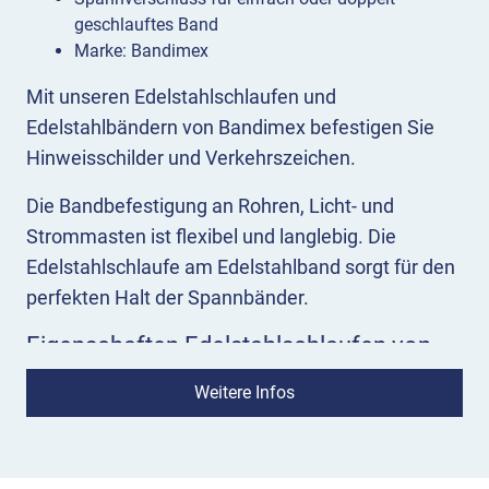
geschlauftes Band
Marke: Bandimex
Mit unseren Edelstahlschlaufen und
Edelstahlbändern von Bandimex befestigen Sie
Hinweisschilder und Verkehrszeichen.
Die Bandbefestigung an Rohren, Licht- und
Strommasten ist flexibel und langlebig. Die
Edelstahlschlaufe am Edelstahlband sorgt für den
perfekten Halt der Spannbänder.
Eigenschaften Edelstahlschlaufen von
Bandimex
Weitere Infos
Die V2A-Schlaufen mit Ohren für die
Spannbandbefestigung bieten wir in
3 Größen
an.
Für eine Edelstahlband-Breite von 12,7 mm, 16