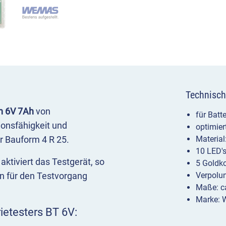
Technisch
en 6V 7Ah
von
für Batt
onsfähigkeit und
optimier
r Bauform 4 R 25.
Material
10 LED's
aktiviert das Testgerät, so
5 Goldk
en für den Testvorgang
Verpolun
Maße: c
Marke:
ietesters BT 6V: