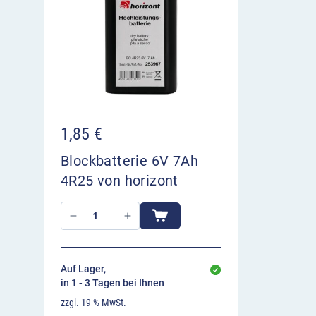
Bitte beachten Sie:
der Batterietester BT 6V ist
Blockbatterien der Bauform 4 R 25 mit einer S
einer Kapazität von 7 Amperestunden optimier
Blockbatterien kann es zu Abweichungen komm
Batterien ist der BT 6V nicht geeignet.
1,85
€
Blockbatterie 6V 7Ah
4R25 von horizont
Auf Lager,
in 1 - 3 Tagen bei Ihnen
zzgl. 19 % MwSt.