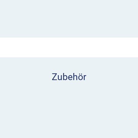
ofort Aufschluss über den
wird direkt in Volt
igt an, ob die Ladung noch
chen der + und – Pole
6V an?
Zubehör
Batterie – die Ausrichtung
f die Batterie drücken und 2
s auf der in drei