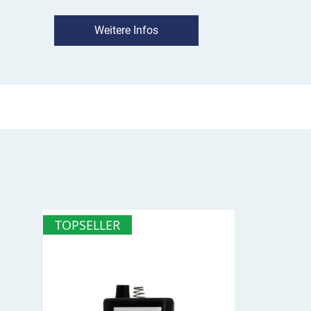
Die Farbskalierung – grün, gelb, rot – gibt s
Ladezustand
Weitere Infos
Die verbleibende Spannung der Blockbatterie 
angezeigt
Die zusätzliche LED-Leuchte im Feld "OK" ze
ausreicht
Durch den Verpolungsschutz ist ein Vertaus
ausgeschlossen
Wie wende ich den Batterietester BT 
Stülpen Sie das Gehäuse des Testers über die 
spielt keine Rolle. Den Batterietester leicht au
Sekunden warten. Jetzt können Sie das Ergebni
TOPSELLER
Farbbereiche unterteilten Skala ablesen:
Rot
: Wechseln (3,8V)
Gelb
: Normal (4,8V)
Grün
: Voll (6,0V)