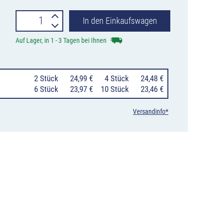
Batterietester
In den Einkaufswagen
BT
Auf Lager, in 1 - 3 Tagen bei Ihnen
6V
für
0
2 Stück
24,99 €
0
4 Stück
24,48 €
Blockbatterien
0
6 Stück
23,97 €
10 Stück
23,46 €
6V
Versandinfo*
7Ah
Menge