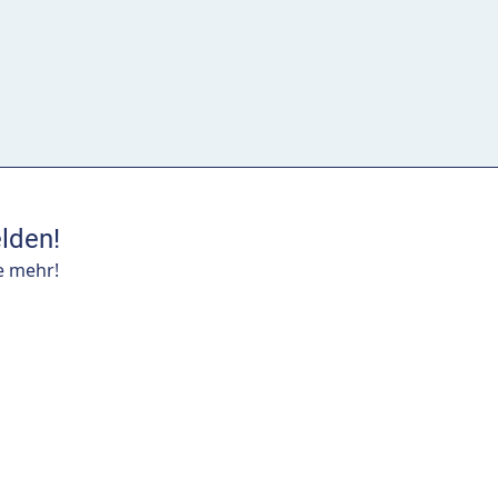
lden!
e mehr!