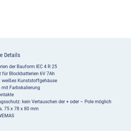
e Details
erien der Bauform IEC 4 R 25
t für Blockbatterien 6V 7Ah
: weißes Kunststoffgehäuse
 mit Farbskalierung
ontakte
gsschutz: kein Vertauschen der + oder – Pole möglich
a. 75 x 78 x 80 mm
 WEMAS