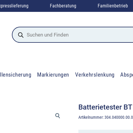
xpresslieferung
Fachberatung
Familienbetrieb
Products
search
llensicherung
Markierungen
Verkehrslenkung
Absp
Batterietester B
Artikelnummer:
304.040000.00.