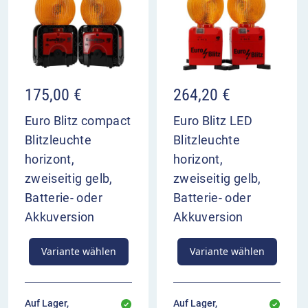
für Blitzleuchten ist immun gegen diesen Memory-
Effekt und liefert stets die komplette
Energiemenge wie am ersten Tag.
Bitte beachten Sie unseren Hinweis zur
Batterierücknahme und für Akkus.
175,00
€
264,20
€
Euro Blitz compact
Euro Blitz LED
Blitzleuchte
Blitzleuchte
horizont,
horizont,
zweiseitig gelb,
zweiseitig gelb,
Batterie- oder
Batterie- oder
Akkuversion
Akkuversion
Variante wählen
Variante wählen
Auf Lager,
Auf Lager,