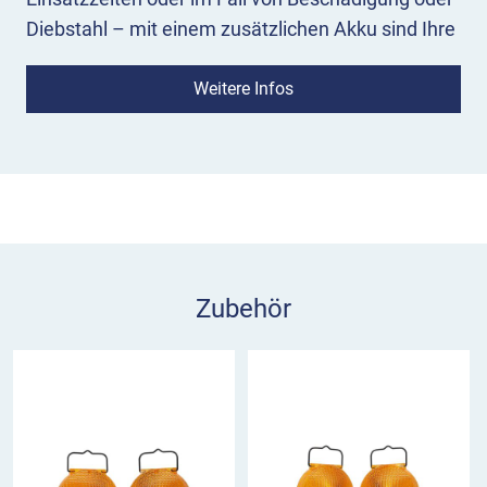
Diebstahl – mit einem zusätzlichen Akku sind Ihre
Blitzleuchten sofort wieder einsatzbereit!
Weitere Infos
Eigenschaften Akku 6V 4,5Ah
Mit einer Spannung von 6 Volt und einer Kapazität
von 4,5 Amperestunden gehört der Akku für Euro
Blitz compact, Euro Blitz und Tele Blitz zu den
handlichen und günstigen Akkus ohne Memory-
Effekt.
Zubehör
Was ist der Memory-Effekt?
Im täglichen Einsatz
werden Akkus häufig nur teilentladen, also nie
komplett geleert. Dies kann bei handelsüblichen
Akkus mit der Zeit dazu führen, dass nur der zuvor
benötigte Energiebedarf aufgeladen wird. Hierbei
spricht man vom Memory-Effekt. Der Akku 6V 4,5