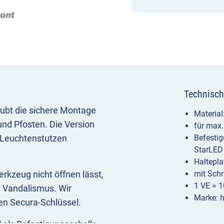
Technisch
aubt die sichere Montage
Material:
nd Pfosten. Die Version
für max
 Leuchtenstutzen
Befesti
StarLED
Haltepla
rkzeug nicht öffnen lässt,
mit Sch
1 VE = 1
d Vandalismus. Wir
Marke: h
en Secura-Schlüssel.