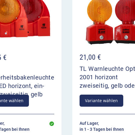
21,00
€
5
€
TL Warnleuchte Op
2001 horizont
erheitsbakenleuchte
zweiseitig, gelb ode
D horizont, ein-
zweiseitig, gelb
ante wählen
Variante wählen
rot
er,
Auf Lager,
 Tagen bei Ihnen
in 1 - 3 Tagen bei Ihnen