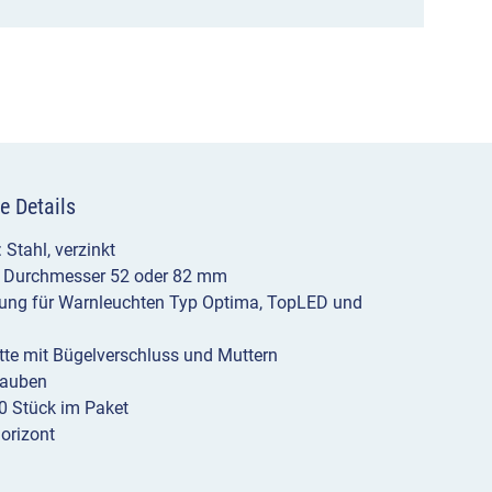
horizont-
Warnleuchten
Typ
Optima,
TopLED
e Details
und
 Stahl, verzinkt
StarLED
. Durchmesser 52 oder 82 mm
gung für Warnleuchten Typ Optima, TopLED und
Menge
tte mit Bügelverschluss und Muttern
rauben
0 Stück im Paket
orizont