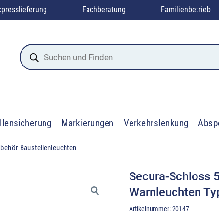
xpresslieferung
Fachberatung
Familienbetrieb
Products
search
llensicherung
Markierungen
Verkehrslenkung
Absp
behör Baustellenleuchten
Secura-Schloss 5
Warnleuchten Ty
Artikelnummer:
20147