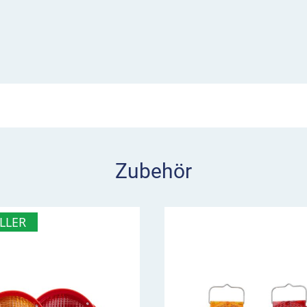
 als Befestigungsschelle
rsion auch für die
Zubehör
LLER