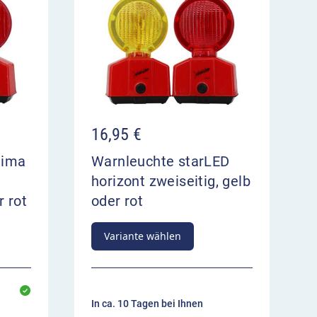
16,95
€
tima
Warnleuchte starLED
horizont zweiseitig, gelb
r rot
oder rot
Variante wählen
In ca. 10 Tagen bei Ihnen