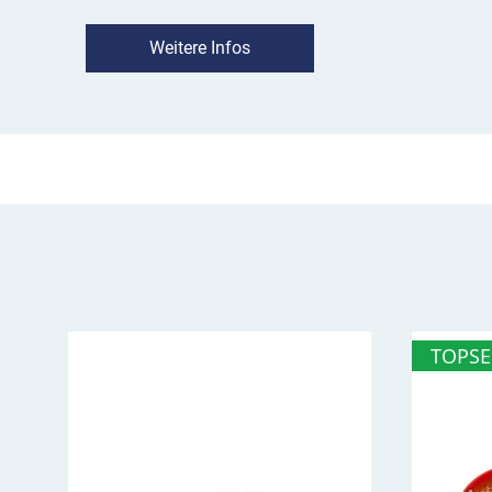
Das Secura-Schloss 82 mm eignet sich optimal
für die Warnleuchte Optima Blitz, die 52 mm Ve
Weitere Infos
StarLED, und TopLED.
TOPSE