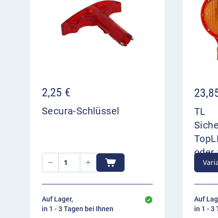
2,25
€
23,8
Secura-Schlüssel
TL
Sich
TopLE
oder 
Vari
oder 
Auf Lager,
Auf Lag
in 1 - 3 Tagen bei Ihnen
in 1 - 3