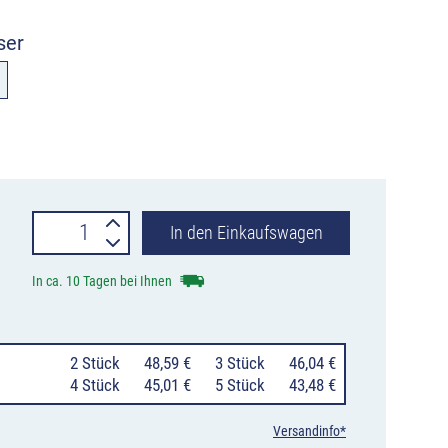
ser
Secura-
In den Einkaufswagen
Schloss
In ca. 10 Tagen bei Ihnen
52
oder
0
2 Stück
48,59 €
0
3 Stück
46,04 €
82
0
4 Stück
45,01 €
0
5 Stück
43,48 €
mm
Versandinfo*
für