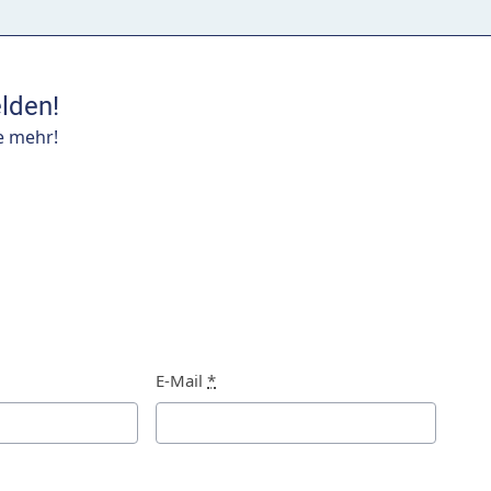
lden!
e mehr!
E-Mail
*