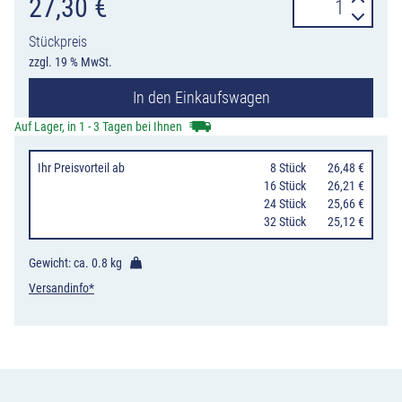
Warnleuchte
27,30
€
Optima
Stückpreis
WL8
zzgl. 19 % MwSt.
Rundstrahler
In den Einkaufswagen
horizont,
gelb
Auf Lager, in 1 - 3 Tagen bei Ihnen
Menge
Ihr Preisvorteil
ab
0
8 Stück
26,48 €
16 Stück
26,21 €
24 Stück
25,66 €
32 Stück
25,12 €
Gewicht: ca.
0.8 kg
Versandinfo*