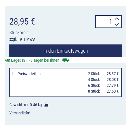
ConeFix
28,95
€
Leitkegel
Stückpreis
LED
zzgl. 19 % MwSt.
Leuchte
In den Einkaufswagen
horizont,
einseitig
Auf Lager, in 1 - 3 Tagen bei Ihnen
gelb,
Ihr Preisvorteil
ab
0
2 Stück
28,37 €
batteriebetrieb
0
4 Stück
28,08 €
Menge
0
6 Stück
27,79 €
0
8 Stück
27,50 €
Gewicht: ca.
0.46 kg
Versandinfo*