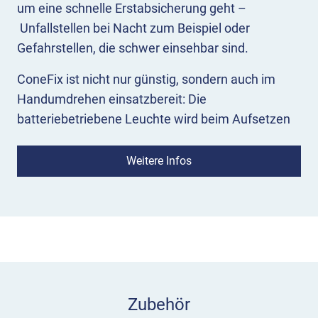
um eine schnelle Erstabsicherung geht –
Unfallstellen bei Nacht zum Beispiel oder
Gefahrstellen, die schwer einsehbar sind.
ConeFix ist nicht nur günstig, sondern auch im
Handumdrehen einsatzbereit: Die
batteriebetriebene Leuchte wird beim Aufsetzen
auf den Leitkegel per Kontakt aktiviert und gibt
sofort ein gleichmäßiges gelbes Blinklicht ab.
Weitere Infos
Eigenschaften ConeFix Leitkegel LED
Moderne LED-Technik
, die bei niedrigem
Stromverbrauch ein ausgesprochen helles
Blinklicht erzeugt. Die Leitkegel-Leuchte wird
mit nur einer Batterie betrieben (nicht im
Lieferumfang enthalten)
Zubehör
Einschaltautomatik:
Die Leuchte schaltet sich