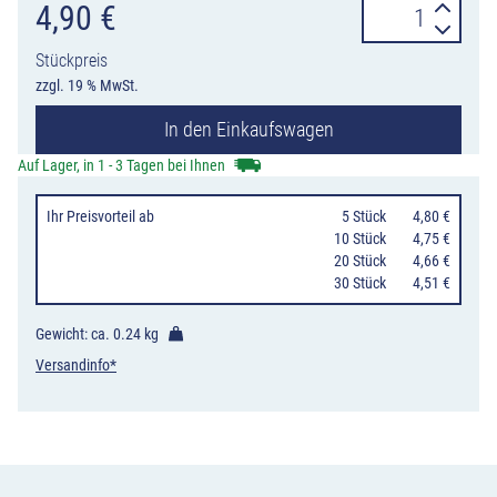
Befestigungsse
4,90
€
S3
Stückpreis
für
zzgl. 19 % MwSt.
Flexipfosten,
In den Einkaufswagen
mit
3
Auf Lager, in 1 - 3 Tagen bei Ihnen
Schlüsselschr
Ihr Preisvorteil
ab
0
5 Stück
4,80 €
und
10 Stück
4,75 €
Dübeln
20 Stück
4,66 €
30 Stück
4,51 €
Menge
Gewicht: ca.
0.24 kg
Versandinfo*