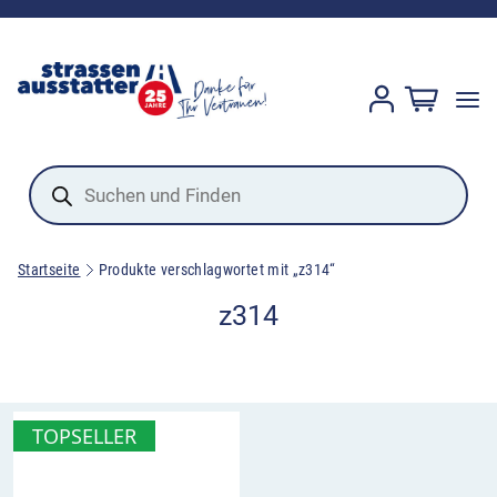
Products
search
Startseite
Produkte verschlagwortet mit „z314“
z314
TOPSELLER