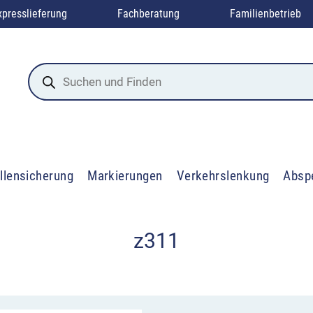
xpresslieferung
Fachberatung
Familienbetrieb
Products
search
llensicherung
Markierungen
Verkehrslenkung
Absp
z311