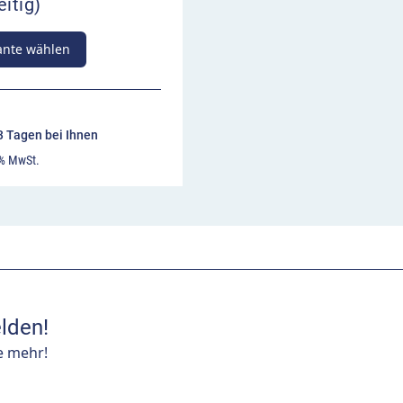
eitig)
ante wählen
13 Tagen bei Ihnen
 % MwSt.
lden!
e mehr!