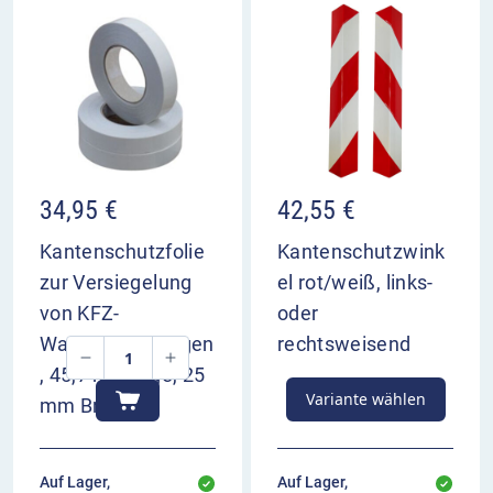
34,95
€
42,55
€
Kantenschutzfolie
Kantenschutzwink
zur Versiegelung
el rot/weiß, links-
von KFZ-
oder
Warnmarkierungen
rechtsweisend
, 45,7 m Länge, 25
Variante wählen
mm Breite
Auf Lager,
Auf Lager,