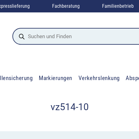
xpresslieferung
Fachberatung
Familienbetrieb
Products
search
llensicherung
Markierungen
Verkehrslenkung
Absp
vz514-10