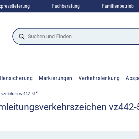
xpresslieferung
Fachberatung
Familienbetrieb
Products
search
llensicherung
Markierungen
Verkehrslenkung
Absp
rszeichen vz442-51“
mleitungsverkehrszeichen vz442-