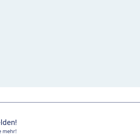
lden!
e mehr!