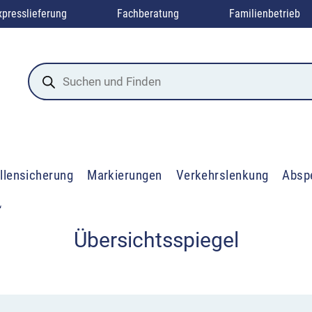
xpresslieferung
Fachberatung
Familienbetrieb
Products
search
llensicherung
Markierungen
Verkehrslenkung
Absp
“
Übersichtsspiegel