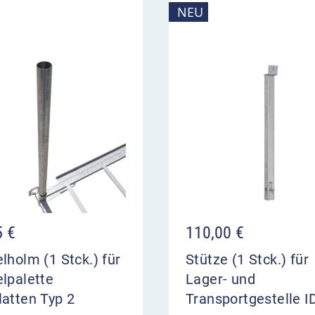
NEU
5
€
110,00
€
lholm (1 Stck.) für
Stütze (1 Stck.) für
lpalette
Lager- und
atten Typ 2
Transportgestelle 