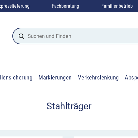
xpresslieferung
Fachberatung
Familienbetrieb
Products
search
llensicherung
Markierungen
Verkehrslenkung
Absp
Stahlträger