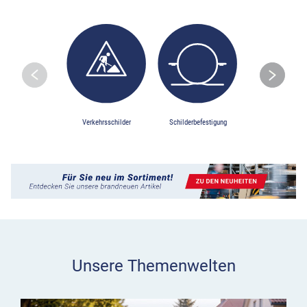
Skip to previo
S
Verkehrsschilder
Schilderbefestigung
Baustellensiche
Unsere Themenwelten