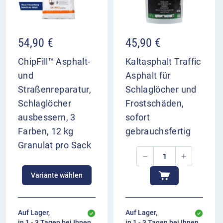
54,90
€
45,90
€
ChipFill™ Asphalt-
Kaltasphalt Traffic
und
Asphalt für
Straßenreparatur,
Schlaglöcher und
Schlaglöcher
Frostschäden,
ausbessern, 3
sofort
Farben, 12 kg
gebrauchsfertig
Granulat pro Sack
Variante wählen
Auf Lager,
Auf Lager,
in 1 - 3 Tagen bei Ihnen
in 1 - 3 Tagen bei Ihnen