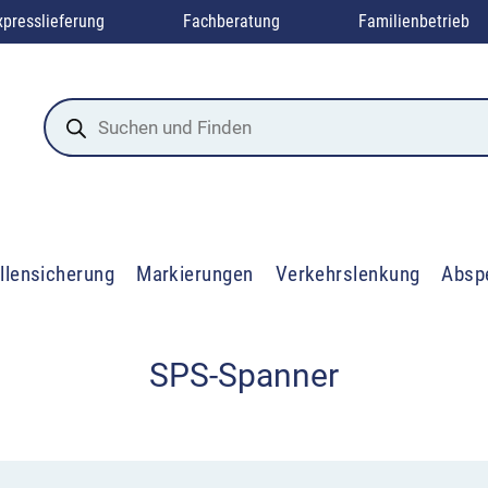
xpresslieferung
Fachberatung
Familienbetrieb
Products
search
llensicherung
Markierungen
Verkehrslenkung
Absp
SPS-Spanner