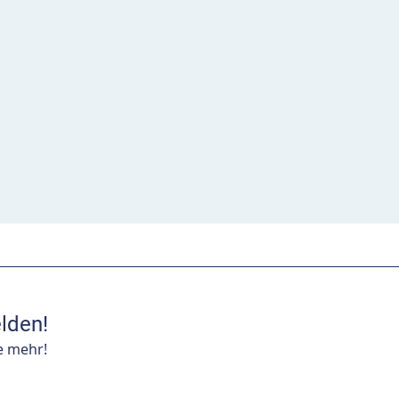
lden!
e mehr!