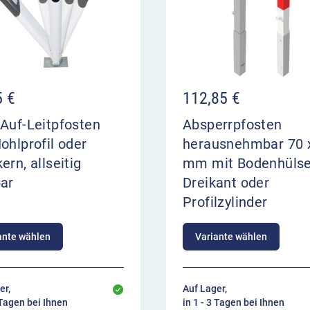
5
€
112,85
€
Auf-Leitpfosten
Absperrpfosten
ohlprofil oder
herausnehmbar 70 
ern, allseitig
mm mit Bodenhülse
bar
Dreikant oder
Profilzylinder
ante wählen
Variante wählen
er,
Auf Lager,
 Tagen bei Ihnen
in 1 - 3 Tagen bei Ihnen