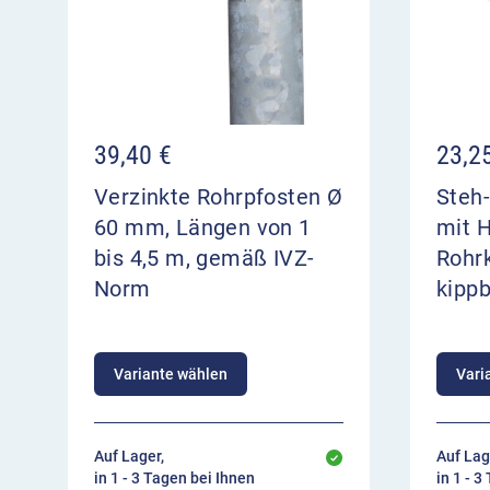
39,40
€
23,2
Verzinkte Rohrpfosten Ø
Steh-
60 mm, Längen von 1
mit H
bis 4,5 m, gemäß IVZ-
Rohrk
Norm
kipp
Variante wählen
Vari
Auf Lager,
Auf Lag
in 1 - 3 Tagen bei Ihnen
in 1 - 3