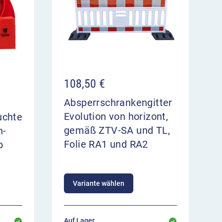
108,50
€
Absperrschrankengitter
Evolution von horizont,
uchte
gemäß ZTV-SA und TL,
n-
Folie RA1 und RA2
b
Variante wählen
Auf Lager,