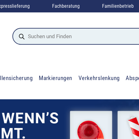
xpresslieferung
Fachberatung
Familienbetrieb
Products
search
llensicherung
Markierungen
Verkehrslenkung
Absp