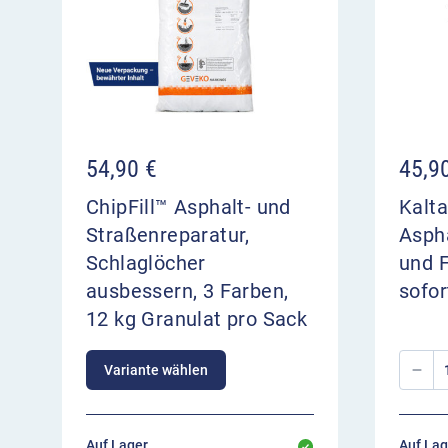
54,90
€
45,9
ChipFill™ Asphalt- und
Kalta
Straßenreparatur,
Aspha
Schlaglöcher
und 
ausbessern, 3 Farben,
sofor
12 kg Granulat pro Sack
Variante wählen
Auf Lager,
Auf Lag