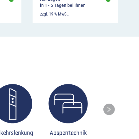
in 1 - 5 Tagen bei Ihnen
zzgl. 19 % MwSt.
Ski
rkehrslenkung
Absperrtechnik
Stadtmobilia