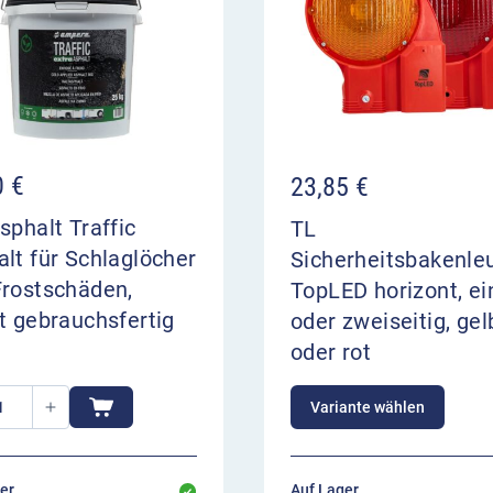
0
€
23,85
€
sphalt Traffic
TL
lt für Schlaglöcher
Sicherheitsbakenle
Frostschäden,
TopLED horizont, ei
t gebrauchsfertig
oder zweiseitig, gel
oder rot
Variante wählen
er,
Auf Lager,