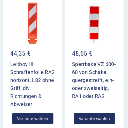
44,35
€
48,65
€
Leitboy III
Sperrbake VZ 600-
Schraffenfolie RA2
60 von Schake,
horizont, L82 ohne
quergestreift, ein-
Griff, div.
oder zweiseitig,
Richtungen &
RA1 oder RA2
Abweiser
Variante wählen
Variante wählen