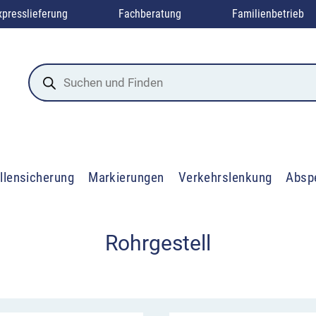
xpresslieferung
Fachberatung
Familienbetrieb
Products
search
llensicherung
Markierungen
Verkehrslenkung
Absp
Rohrgestell