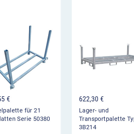
55
€
622,30
€
lpalette für 21
Lager- und
latten Serie 50380
Transportpalette Ty
3B214