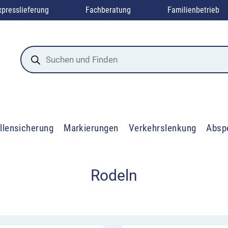
xpresslieferung
Fachberatung
Familienbetrieb
Products
search
llensicherung
Markierungen
Verkehrslenkung
Absp
Rodeln