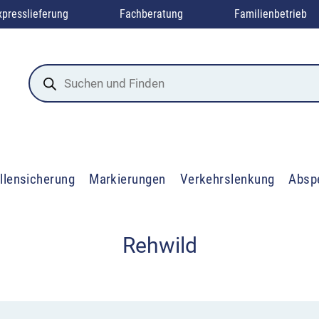
xpresslieferung
Fachberatung
Familienbetrieb
Products
search
llensicherung
Markierungen
Verkehrslenkung
Absp
Rehwild