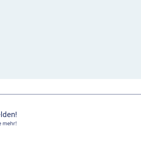
lden!
e mehr!