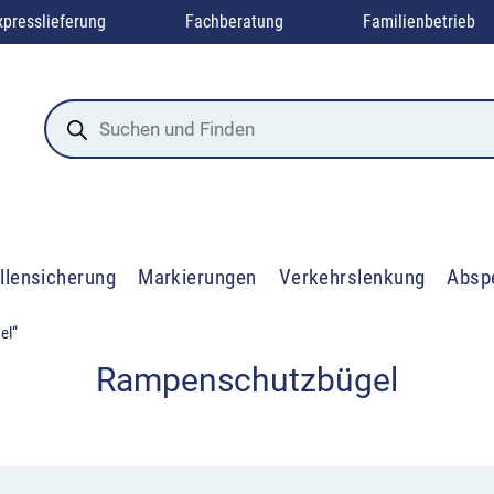
xpresslieferung
Fachberatung
Familienbetrieb
Products
search
llensicherung
Markierungen
Verkehrslenkung
Absp
el“
Rampenschutzbügel