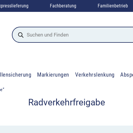
xpresslieferung
Fachberatung
Familienbetrieb
Products
search
llensicherung
Markierungen
Verkehrslenkung
Absp
be“
Radverkehrfreigabe