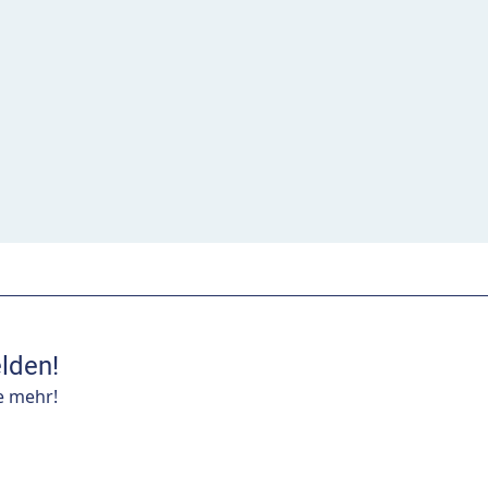
lden!
e mehr!