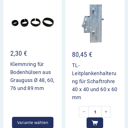
2,30
€
80,45
€
Klemmring für
TL-
Bodenhülsen aus
Leitplankenhalteru
Grauguss Ø 48, 60,
ng für Schaftrohre
76 und 89 mm
40 x 40 und 60 x 60
mm
Variante wählen