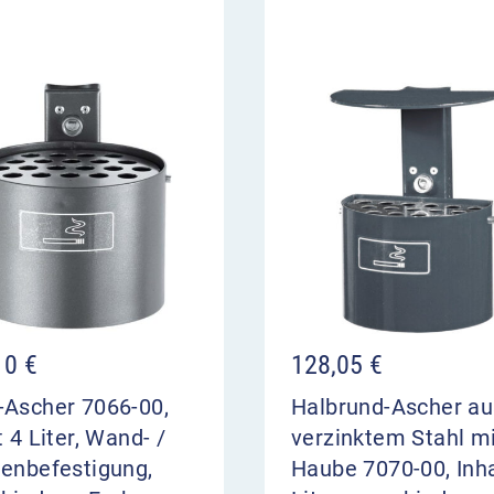
10
€
128,05
€
-Ascher 7066-00,
Halbrund-Ascher au
t 4 Liter, Wand- /
verzinktem Stahl m
tenbefestigung,
Haube 7070-00, Inha