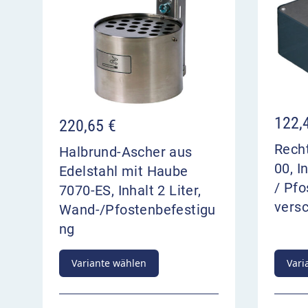
122,
220,65
€
Rech
Halbrund-Ascher aus
00, I
Edelstahl mit Haube
/ Pfo
7070-ES, Inhalt 2 Liter,
vers
Wand-/Pfostenbefestigu
ng
Variante wählen
Vari