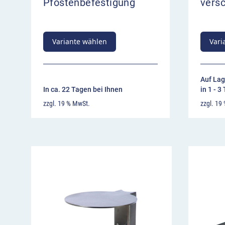
Pfostenbefestigung
vers
Variante wählen
Vari
Auf Lag
In ca. 22 Tagen bei Ihnen
in 1 - 3
zzgl. 19 % MwSt.
zzgl. 19