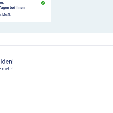
er,
 Tagen bei Ihnen
 % MwSt.
lden!
e mehr!