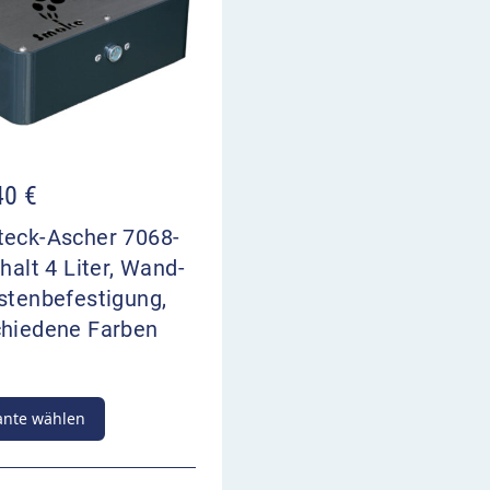
40
€
teck-Ascher 7068-
nhalt 4 Liter, Wand-
stenbefestigung,
chiedene Farben
ante wählen