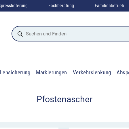
xpresslieferung
Fachberatung
Familienbetrieb
Products
search
llensicherung
Markierungen
Verkehrslenkung
Absp
Pfostenascher