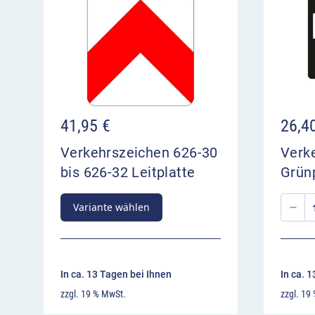
41,95
€
26,4
Verkehrszeichen 626-30
Verk
bis 626-32 Leitplatte
Grünp
Variante wählen
In ca. 13 Tagen bei Ihnen
In ca. 
zzgl. 19 % MwSt.
zzgl. 19