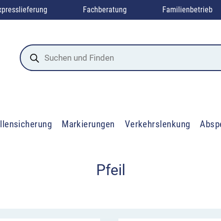
xpresslieferung
Fachberatung
Familienbetrieb
Products
search
llensicherung
Markierungen
Verkehrslenkung
Absp
Pfeil