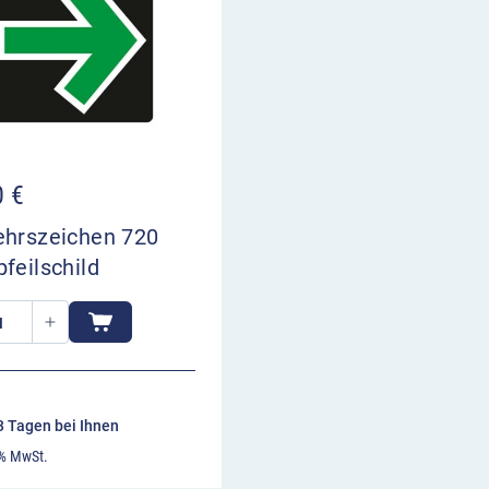
0
€
ehrszeichen 720
feilschild
13 Tagen bei Ihnen
 % MwSt.