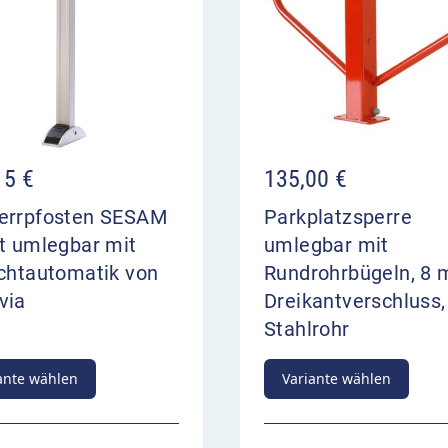
15
€
135,00
€
errpfosten SESAM
Parkplatzsperre
t umlegbar mit
umlegbar mit
ichtautomatik von
Rundrohrbügeln, 8
via
Dreikantverschluss,
Stahlrohr
ante wählen
Variante wählen