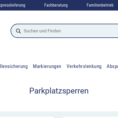
xpresslieferung
Fachberatung
Familienbetrieb
Products
search
llensicherung
Markierungen
Verkehrslenkung
Absp
Parkplatzsperren