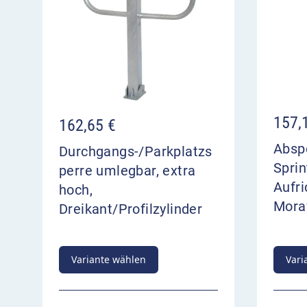
157,
162,65
€
Absp
Durchgangs-/Parkplatzs
Sprin
perre umlegbar, extra
Aufr
hoch,
Mora
Dreikant/Profilzylinder
Variante wählen
Vari