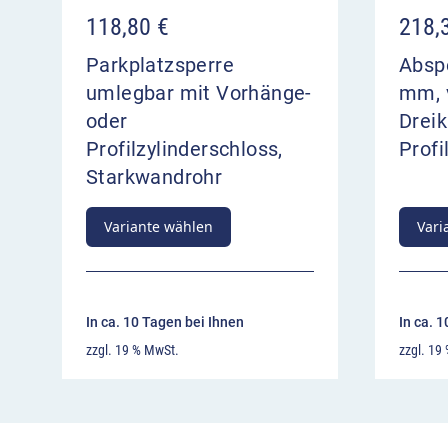
118,80
€
218,
Parkplatzsperre
Absp
umlegbar mit Vorhänge-
mm, 
oder
Dreik
Profilzylinderschloss,
Profi
Starkwandrohr
Variante wählen
Vari
In ca. 10 Tagen bei Ihnen
In ca. 
zzgl. 19 % MwSt.
zzgl. 19