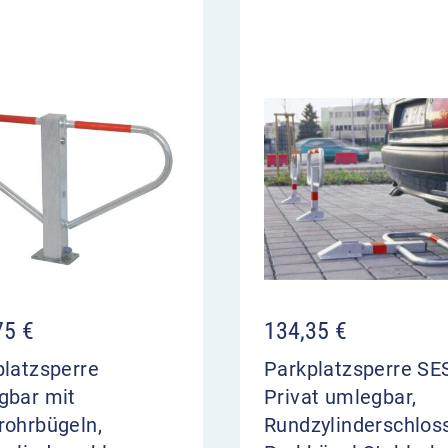
75
€
134,35
€
platzsperre
Parkplatzsperre S
gbar mit
Privat umlegbar,
rohrbügeln,
Rundzylinderschloss