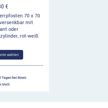
30
€
errpfosten 70 x 70
versenkbar mit
ant oder
lzylinder, rot-weiß
ante wählen
10 Tagen bei Ihnen
 % MwSt.