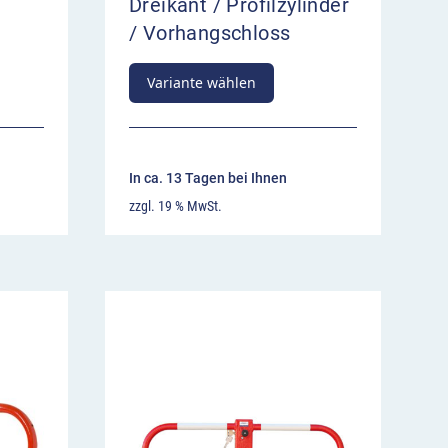
r
Dreikant / Profilzylinder
/ Vorhangschloss
Variante wählen
In ca. 13 Tagen bei Ihnen
zzgl. 19 % MwSt.