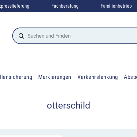
xpresslieferung
Fachberatung
Familienbetrieb
Products
search
llensicherung
Markierungen
Verkehrslenkung
Absp
otterschild