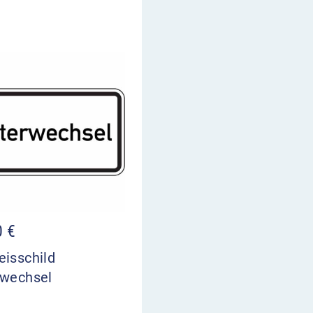
0
€
eisschild
rwechsel