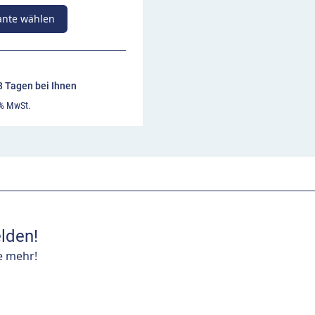
ante wählen
13 Tagen bei Ihnen
 % MwSt.
lden!
e mehr!