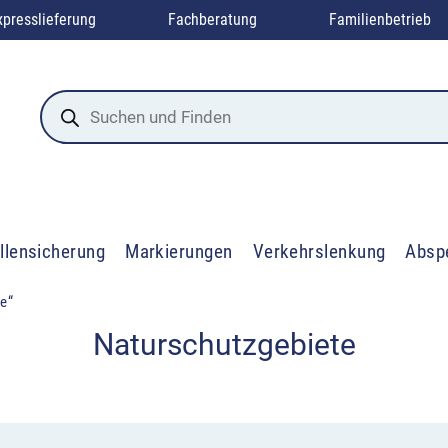
xpresslieferung
Fachberatung
Familienbetrieb
Products
search
llensicherung
Markierungen
Verkehrslenkung
Absp
te“
Naturschutzgebiete