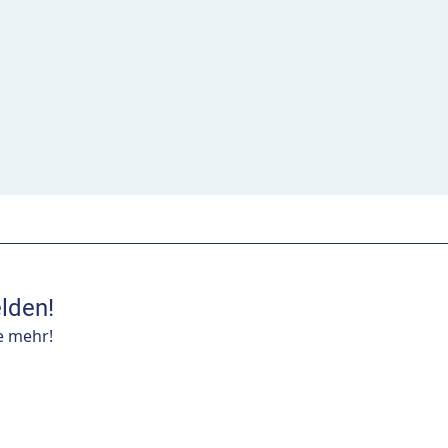
lden!
e mehr!