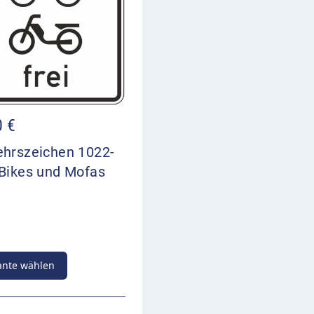
0
€
ehrszeichen 1022-
-Bikes und Mofas
ante wählen