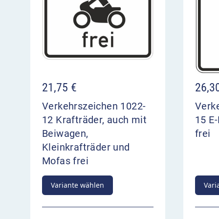
21,75
€
26,3
Verkehrszeichen 1022-
Verk
12 Krafträder, auch mit
15 E
Beiwagen,
frei
Kleinkrafträder und
Mofas frei
Variante wählen
Vari