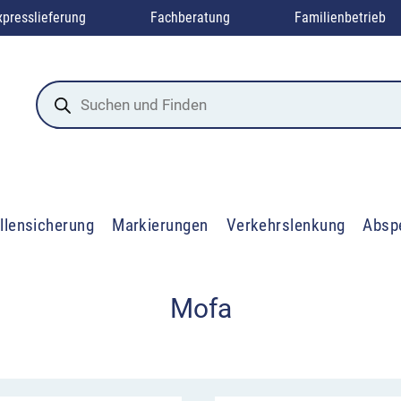
xpresslieferung
Fachberatung
Familienbetrieb
Products
search
llensicherung
Markierungen
Verkehrslenkung
Absp
Mofa