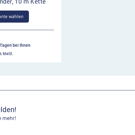
nder, 10 m Kette
ante wählen
7 Tagen bei Ihnen
 % MwSt.
lden!
e mehr!