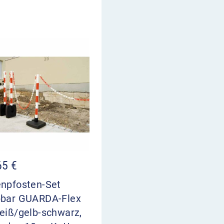
65
€
enpfosten-Set
pbar GUARDA-Flex
eiß/gelb-schwarz,