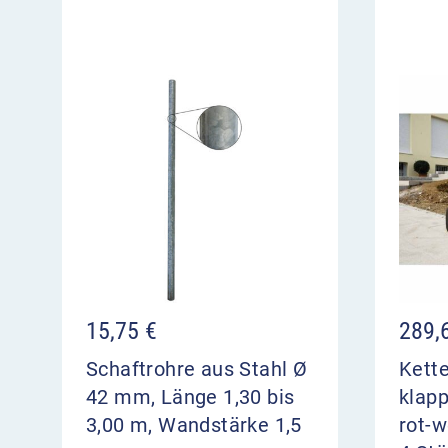
15,75
€
289,
Schaftrohre aus Stahl Ø
Kett
42 mm, Länge 1,30 bis
klap
3,00 m, Wandstärke 1,5
rot-w