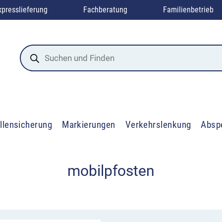
xpresslieferung
Fachberatung
Familienbetrieb
Products
search
llensicherung
Markierungen
Verkehrslenkung
Absp
mobilpfosten