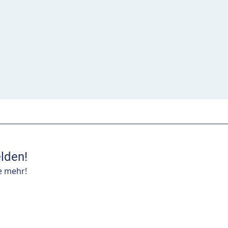
lden!
e mehr!