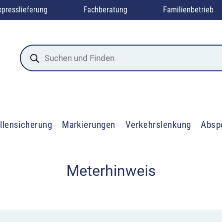
xpresslieferung
Fachberatung
Familienbetrieb
Products
search
llensicherung
Markierungen
Verkehrslenkung
Absp
Meterhinweis