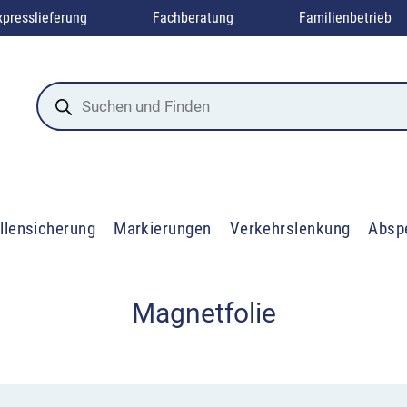
xpresslieferung
Fachberatung
Familienbetrieb
Products
search
llensicherung
Markierungen
Verkehrslenkung
Absp
Magnetfolie