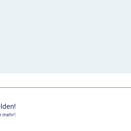
lden!
e mehr!