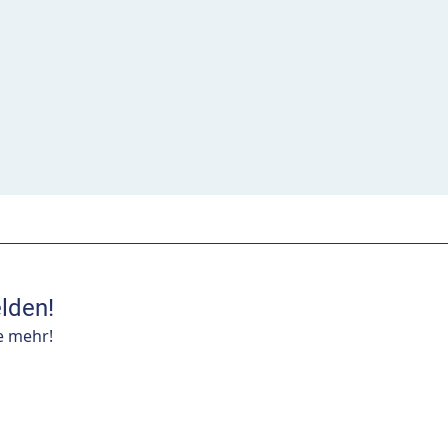
lden!
e mehr!