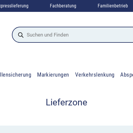
xpresslieferung
Fachberatung
Familienbetrieb
Products
search
llensicherung
Markierungen
Verkehrslenkung
Absp
Lieferzone