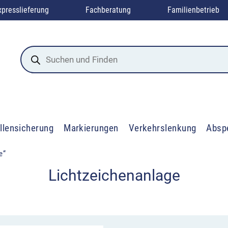
xpresslieferung
Fachberatung
Familienbetrieb
Products
search
llensicherung
Markierungen
Verkehrslenkung
Absp
e“
Lichtzeichenanlage