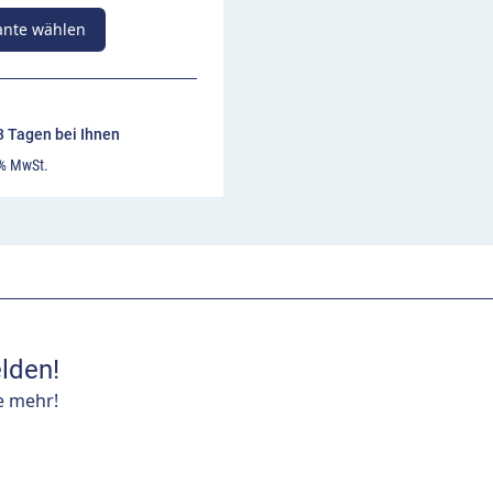
ante wählen
13 Tagen bei Ihnen
 % MwSt.
lden!
e mehr!