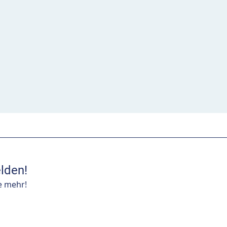
lden!
e mehr!