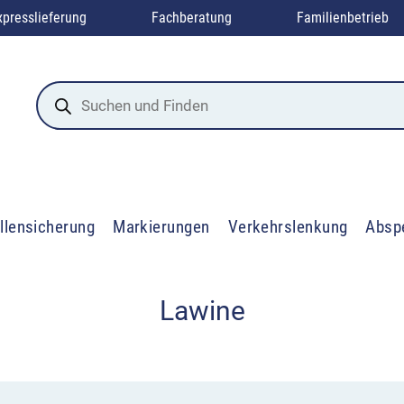
xpresslieferung
Fachberatung
Familienbetrieb
Products
search
llensicherung
Markierungen
Verkehrslenkung
Absp
Lawine