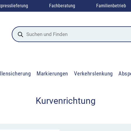
xpresslieferung
Fachberatung
Familienbetrieb
Products
search
llensicherung
Markierungen
Verkehrslenkung
Absp
Kurvenrichtung