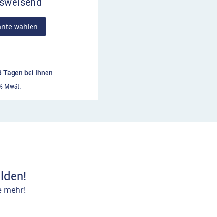
tsweisend
ante wählen
13 Tagen bei Ihnen
 % MwSt.
lden!
e mehr!