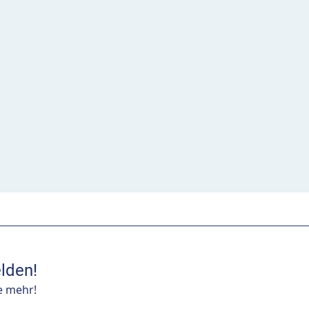
lden!
e mehr!