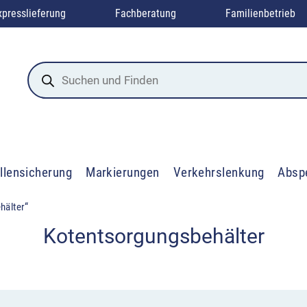
xpresslieferung
Fachberatung
Familienbetrieb
Products
search
llensicherung
Markierungen
Verkehrslenkung
Absp
hälter“
Kotentsorgungsbehälter