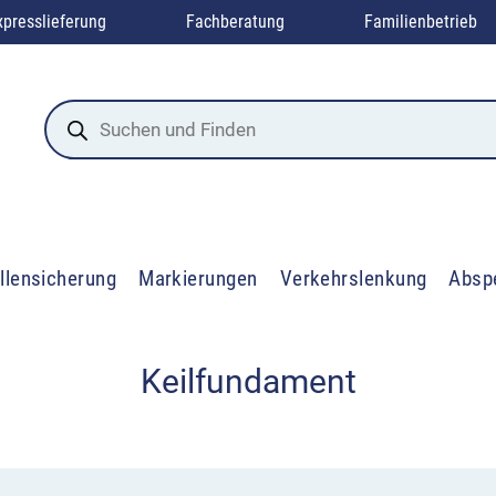
xpresslieferung
Fachberatung
Familienbetrieb
Products
search
llensicherung
Markierungen
Verkehrslenkung
Absp
Keilfundament