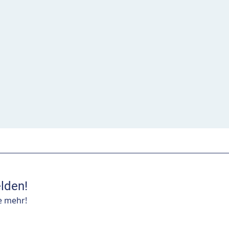
lden!
e mehr!