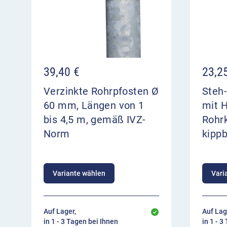
39,40
€
23,2
Verzinkte Rohrpfosten Ø
Steh-
60 mm, Längen von 1
mit H
bis 4,5 m, gemäß IVZ-
Rohrk
Norm
kipp
Variante wählen
Vari
Auf Lager,
Auf Lag
in 1 - 3 Tagen bei Ihnen
in 1 - 3