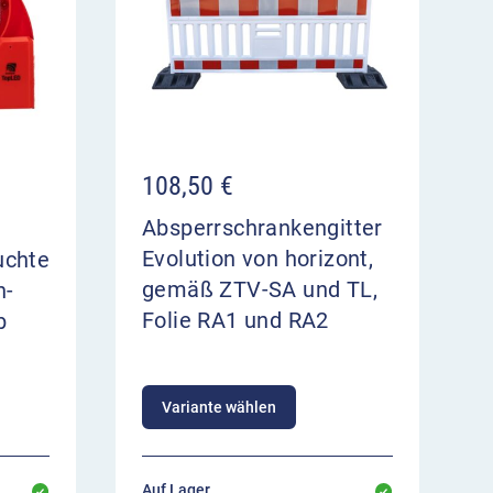
108,50
€
Absperrschrankengitter
Evolution von horizont,
uchte
gemäß ZTV-SA und TL,
n-
Folie RA1 und RA2
b
Variante wählen
Auf Lager,