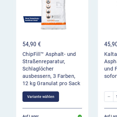
54,90
€
45,9
ChipFill™ Asphalt- und
Kalta
Straßenreparatur,
Aspha
Schlaglöcher
und 
ausbessern, 3 Farben,
sofor
12 kg Granulat pro Sack
Variante wählen
Auf Lager,
Auf Lag