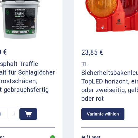
0
€
23,85
€
sphalt Traffic
TL
lt für Schlaglöcher
Sicherheitsbakenle
Frostschäden,
TopLED horizont, ei
t gebrauchsfertig
oder zweiseitig, gel
oder rot
Variante wählen
er,
Auf Lager,