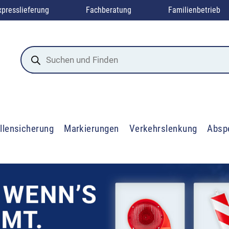
xpresslieferung
Fachberatung
Familienbetrieb
Products
search
llensicherung
Markierungen
Verkehrslenkung
Absp