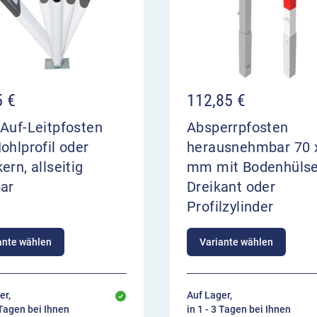
5
€
112,85
€
Auf-Leitpfosten
Absperrpfosten
ohlprofil oder
herausnehmbar 70 
ern, allseitig
mm mit Bodenhülse
bar
Dreikant oder
Profilzylinder
ante wählen
Variante wählen
er,
Auf Lager,
 Tagen bei Ihnen
in 1 - 3 Tagen bei Ihnen