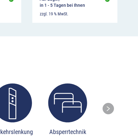
in 1 - 5 Tagen bei Ihnen
zzgl. 19 % MwSt.
Ski
rkehrslenkung
Absperrtechnik
Stadtmobilia