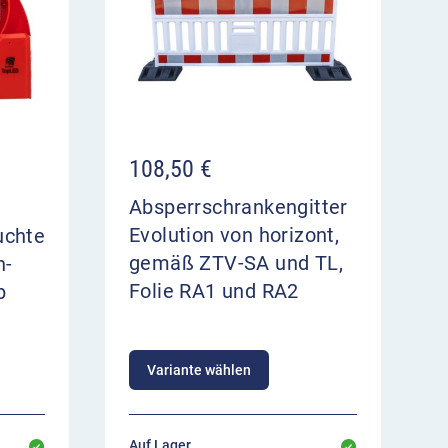
108,50
€
Absperrschrankengitter
Evolution von horizont,
uchte
gemäß ZTV-SA und TL,
n-
Folie RA1 und RA2
b
Variante wählen
Auf Lager,