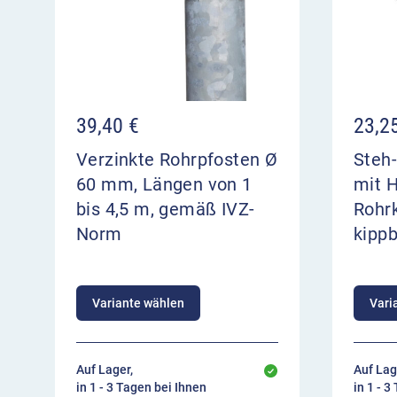
39,40
€
23,2
Verzinkte Rohrpfosten Ø
Steh-
60 mm, Längen von 1
mit H
bis 4,5 m, gemäß IVZ-
Rohrk
Norm
kipp
Variante wählen
Vari
Auf Lager,
Auf Lag
in 1 - 3 Tagen bei Ihnen
in 1 - 3