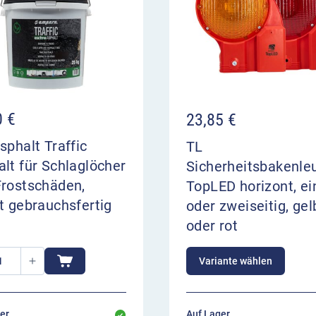
0
€
23,85
€
sphalt Traffic
TL
lt für Schlaglöcher
Sicherheitsbakenle
Frostschäden,
TopLED horizont, ei
t gebrauchsfertig
oder zweiseitig, gel
oder rot
Variante wählen
er,
Auf Lager,