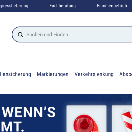
xpresslieferung
Fachberatung
Familienbetrieb
Products
search
llensicherung
Markierungen
Verkehrslenkung
Absp