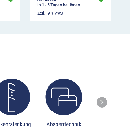
in 1 - 5 Tagen bei Ihnen
zzgl. 19 % MwSt.
Ski
rkehrslenkung
Absperrtechnik
Stadtmobilia