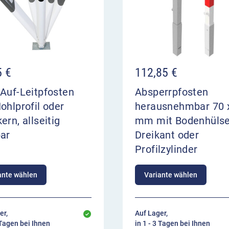
5
€
112,85
€
Auf-Leitpfosten
Absperrpfosten
ohlprofil oder
herausnehmbar 70 
ern, allseitig
mm mit Bodenhülse
bar
Dreikant oder
Profilzylinder
ante wählen
Variante wählen
er,
Auf Lager,
 Tagen bei Ihnen
in 1 - 3 Tagen bei Ihnen