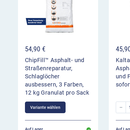
54,90
€
45,9
ChipFill™ Asphalt- und
Kalta
Straßenreparatur,
Aspha
Schlaglöcher
und 
ausbessern, 3 Farben,
sofor
12 kg Granulat pro Sack
Variante wählen
Auf Lager,
Auf Lag