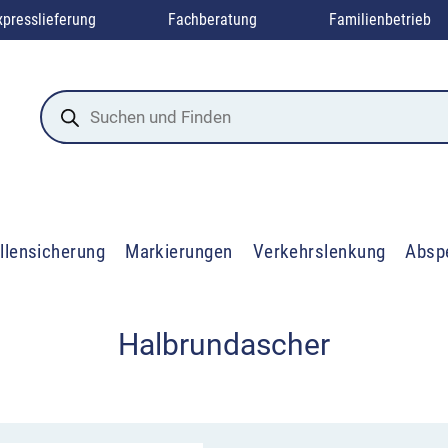
xpresslieferung
Fachberatung
Familienbetrieb
Products
search
llensicherung
Markierungen
Verkehrslenkung
Absp
Halbrundascher