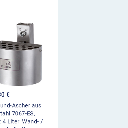
30
€
rund-Ascher aus
tahl 7067-ES,
t 4 Liter, Wand- /