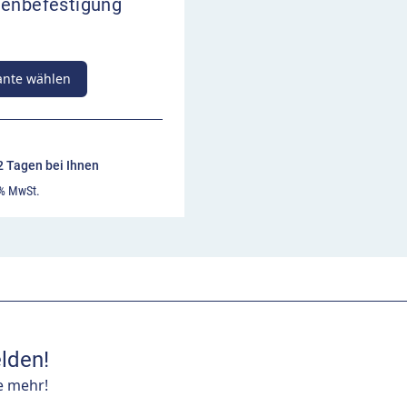
tenbefestigung
ante wählen
22 Tagen bei Ihnen
 % MwSt.
lden!
e mehr!