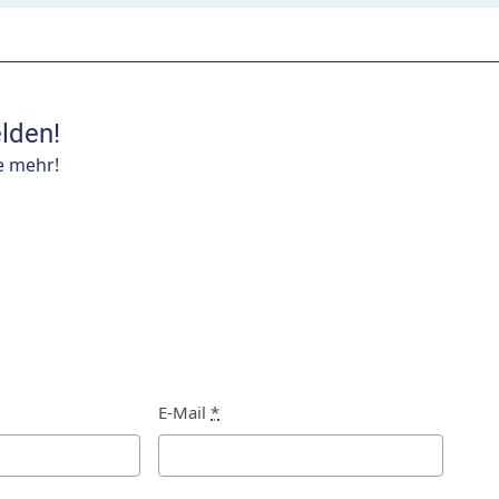
lden!
e mehr!
E-Mail
*