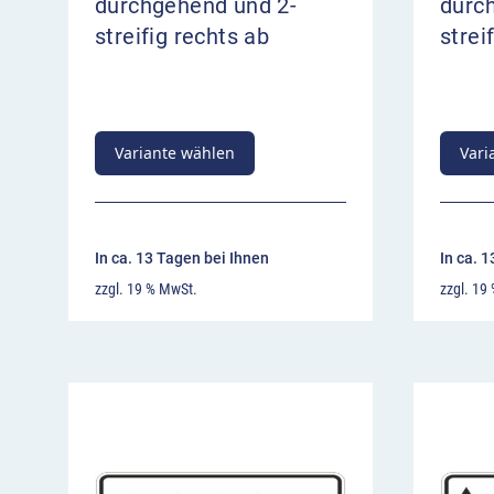
durchgehend und 2-
durc
streifig rechts ab
strei
Variante wählen
Vari
In ca. 13 Tagen bei Ihnen
In ca. 
zzgl. 19 % MwSt.
zzgl. 19