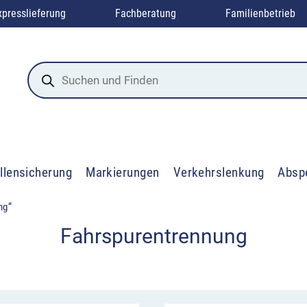
xpresslieferung
Fachberatung
Familienbetrieb
Products
search
llensicherung
Markierungen
Verkehrslenkung
Absp
ng“
Fahrspurentrennung