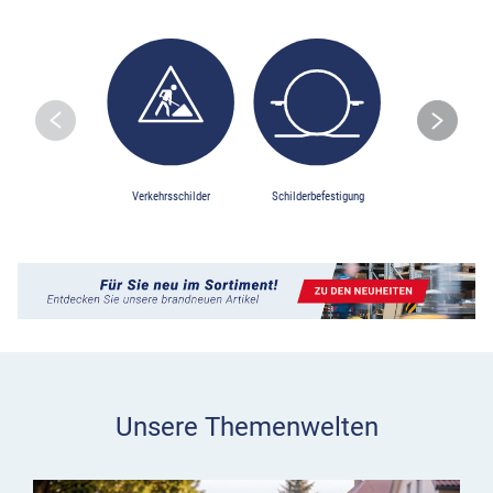
Skip to previo
S
Verkehrsschilder
Schilderbefestigung
Baustellensiche
Unsere Themenwelten