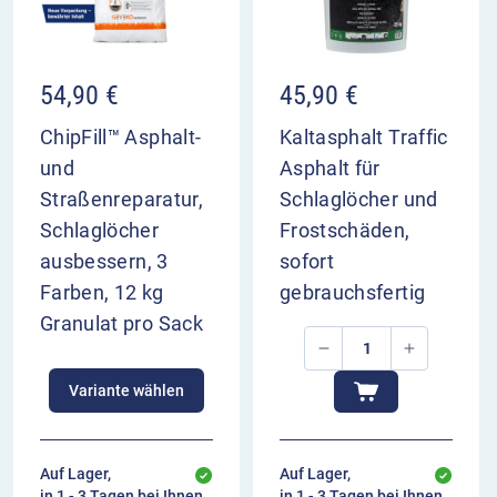
54,90
€
45,90
€
ChipFill™ Asphalt-
Kaltasphalt Traffic
und
Asphalt für
Straßenreparatur,
Schlaglöcher und
Schlaglöcher
Frostschäden,
ausbessern, 3
sofort
Farben, 12 kg
gebrauchsfertig
Granulat pro Sack
Variante wählen
Auf Lager,
Auf Lager,
in 1 - 3 Tagen bei Ihnen
in 1 - 3 Tagen bei Ihnen